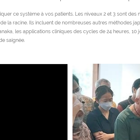
iquer ce système à vos patients. Les niveaux 2 et 3 sont des 
 de la racine. Ils incluent de nombreuses autres méthodes jap
Manaka, les applications cliniques des cycles de 24 heures, 10 
de saignée.