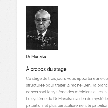
Dr Manaka
À propos du stage
Ce stage de trois jours vous apportera une c
structurée pour traiter la racine (Ben), la bra
concernant le système des méridiens et les int
Le système du Dr Manaka n'a rien de mystérie
palpation, et plus particulièrement la palpatio