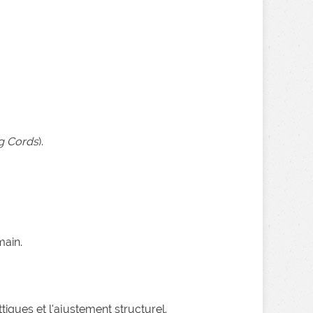
g Cords
).
main.
iques et l'ajustement structurel.