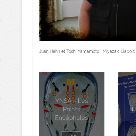
Juan Hahn et Toshi Yamamoto. Miyazaki (Japon
YNSA – Les
Points
L
Encéphales