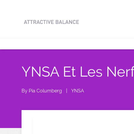
YNSA Et Les Nerf
By
Pia Columberg
|
YNSA