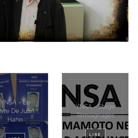
)
YNSA – Le
YNSA – Stage
ivre De Juan
Témoignages
Hahn
LIRE