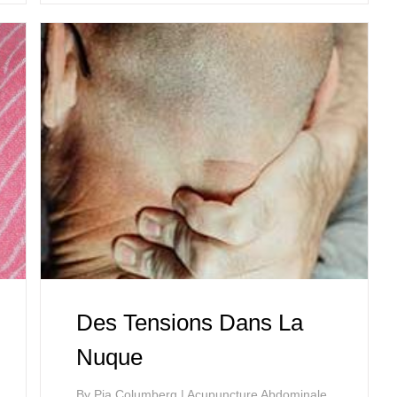
Des Tensions Dans La
Nuque
By
Pia Columberg
|
Acupuncture Abdominale